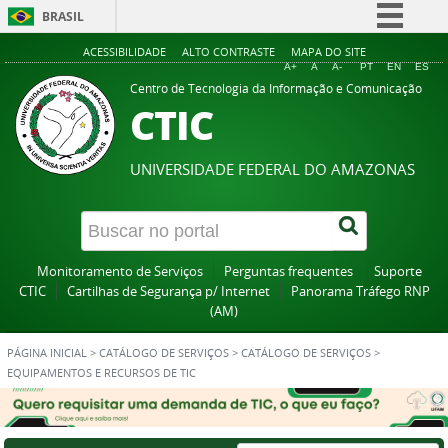
BRASIL
Simplifique!
ACESSIBILIDADE
ALTO CONTRASTE
MAPA DO SITE
A+
A
A-
PT
EN
ES
Comunica BR
Centro de Tecnologia da Informação e Comunicação
CTIC
Participe
Acesso à informação
UNIVERSIDADE FEDERAL DO AMAZONAS
Legislação
Canais
Monitoramento de Serviços
Perguntas frequentes
Suporte
CTIC
Cartilhas de Segurança p/ Internet
Panorama Tráfego RNP
(AM)
PÁGINA INICIAL
>
CATÁLOGO DE SERVIÇOS
>
CATÁLOGO DE SERVIÇOS
>
EQUIPAMENTOS E RECURSOS DE TIC