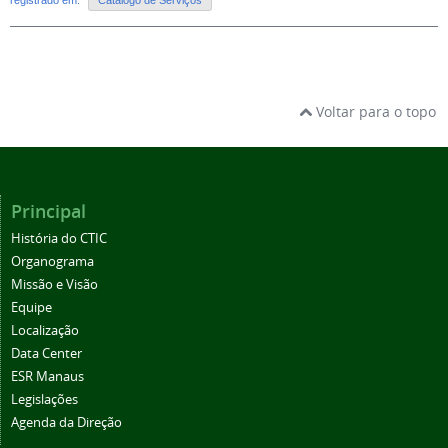
registrado em:
Catálogo de Serviços
Voltar para o topo
Principal
História do CTIC
Organograma
Missão e Visão
Equipe
Localização
Data Center
ESR Manaus
Legislações
Agenda da Direção