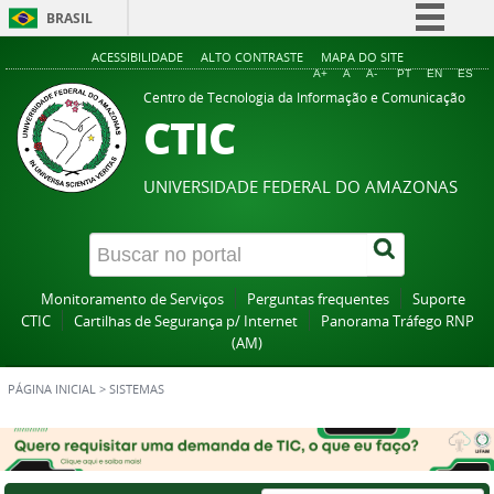
BRASIL
Simplifique!
ACESSIBILIDADE
ALTO CONTRASTE
MAPA DO SITE
A+
A
A-
PT
EN
ES
Comunica BR
Centro de Tecnologia da Informação e Comunicação
CTIC
Participe
Acesso à informação
UNIVERSIDADE FEDERAL DO AMAZONAS
Legislação
Canais
Monitoramento de Serviços
Perguntas frequentes
Suporte
CTIC
Cartilhas de Segurança p/ Internet
Panorama Tráfego RNP
(AM)
PÁGINA INICIAL
>
SISTEMAS