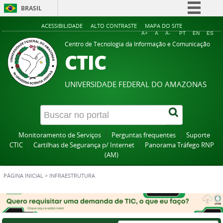
BRASIL
Simplifique!
ACESSIBILIDADE
ALTO CONTRASTE
MAPA DO SITE
A+
A
A-
PT
EN
ES
Comunica BR
Centro de Tecnologia da Informação e Comunicação
CTIC
Participe
Acesso à informação
UNIVERSIDADE FEDERAL DO AMAZONAS
Legislação
Canais
Monitoramento de Serviços
Perguntas frequentes
Suporte
CTIC
Cartilhas de Segurança p/ Internet
Panorama Tráfego RNP
(AM)
PÁGINA INICIAL
>
INFRAESTRUTURA