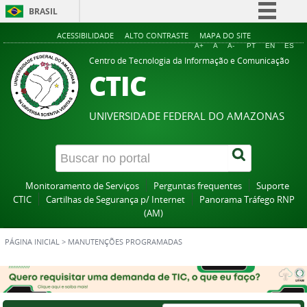
BRASIL
Simplifique!
ACESSIBILIDADE
ALTO CONTRASTE
MAPA DO SITE
A+
A
A-
PT
EN
ES
Comunica BR
Centro de Tecnologia da Informação e Comunicação
CTIC
Participe
Acesso à informação
UNIVERSIDADE FEDERAL DO AMAZONAS
Legislação
Canais
Monitoramento de Serviços
Perguntas frequentes
Suporte
CTIC
Cartilhas de Segurança p/ Internet
Panorama Tráfego RNP
(AM)
PÁGINA INICIAL
>
MANUTENÇÕES PROGRAMADAS