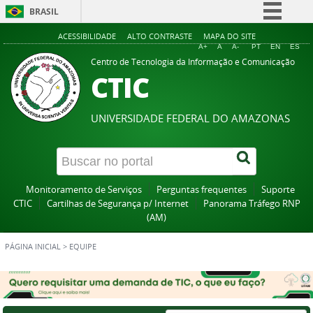
BRASIL
Simplifique!
ACESSIBILIDADE
ALTO CONTRASTE
MAPA DO SITE
A+
A
A-
PT
EN
ES
Comunica BR
Centro de Tecnologia da Informação e Comunicação
CTIC
Participe
Acesso à informação
UNIVERSIDADE FEDERAL DO AMAZONAS
Legislação
Canais
Monitoramento de Serviços
Perguntas frequentes
Suporte
CTIC
Cartilhas de Segurança p/ Internet
Panorama Tráfego RNP
(AM)
PÁGINA INICIAL
>
EQUIPE