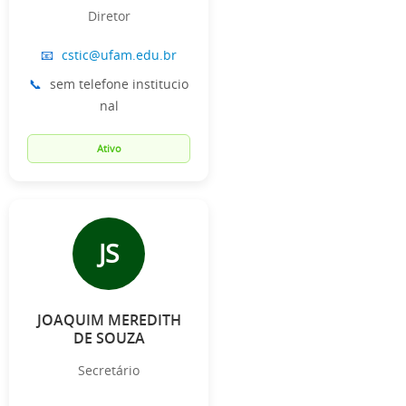
Diretor
📧
cstic@ufam.edu.br
📞
sem telefone institucio
nal
Ativo
JS
JOAQUIM MEREDITH
DE SOUZA
Secretário