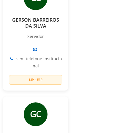
GERSON BARREIROS
DA SILVA
Servidor
📧
📞
sem telefone institucio
nal
LIP - ESP
GC