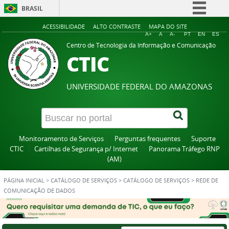
BRASIL
Simplifique!
ACESSIBILIDADE
ALTO CONTRASTE
MAPA DO SITE
A+
A
A-
PT
EN
ES
Comunica BR
Centro de Tecnologia da Informação e Comunicação
CTIC
Participe
Acesso à informação
UNIVERSIDADE FEDERAL DO AMAZONAS
Legislação
Canais
Monitoramento de Serviços
Perguntas frequentes
Suporte
CTIC
Cartilhas de Segurança p/ Internet
Panorama Tráfego RNP
(AM)
PÁGINA INICIAL
>
CATÁLOGO DE SERVIÇOS
>
CATÁLOGO DE SERVIÇOS
>
REDE DE
COMUNICAÇÃO DE DADOS