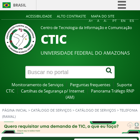
BRASIL
Simplifique!
ACESSIBILIDADE
ALTO CONTRASTE
MAPA DO SITE
A+
A
A-
PT
EN
ES
Comunica BR
Centro de Tecnologia da Informação e Comunicação
CTIC
Participe
Acesso à informação
UNIVERSIDADE FEDERAL DO AMAZONAS
Legislação
Canais
Monitoramento de Serviços
Perguntas frequentes
Suporte
CTIC
Cartilhas de Segurança p/ Internet
Panorama Tráfego RNP
(AM)
PÁGINA INICIAL
>
CATÁLOGO DE SERVIÇOS
>
CATÁLOGO DE SERVIÇOS
>
TELEFONIA
(RAMAL)