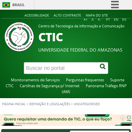
BRASIL
Simplifique!
ACESSIBILIDADE
ALTO CONTRASTE
MAPA DO SITE
A+
A
A-
PT
EN
ES
Comunica BR
Centro de Tecnologia da Informação e Comunicação
CTIC
Participe
Acesso à informação
UNIVERSIDADE FEDERAL DO AMAZONAS
Legislação
Canais
Monitoramento de Serviços
Perguntas frequentes
Suporte
CTIC
Cartilhas de Segurança p/ Internet
Panorama Tráfego RNP
(AM)
PÁGINA INICIAL
>
DEFINIÇÃO E LEGISLAÇÕES
>
UNCATEGORISED