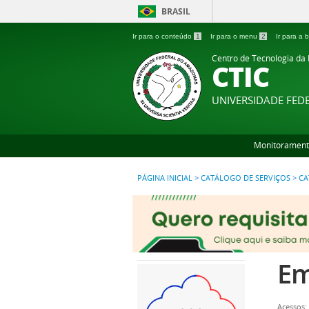
BRASIL
Ir para o conteúdo
1
Ir para o menu
2
Ir para a
Centro de Tecnologia da
CTIC
UNIVERSIDADE FE
Monitorament
PÁGINA INICIAL
>
CATÁLOGO DE SERVIÇOS
>
CA
Em
Acessos: