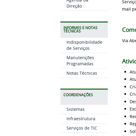
Serviç
Direção
mail p
INFORMES E NOTAS
Como
TÉCNICAS
Via Ab
Indisponibilidade
de Serviços
Manutenções
Ativ
Programadas
Atu
Notas Técnicas
At
Cri
Cri
COORDENAÇÕES
De
Exc
Sistemas
Re
Infraestrutura
Reg
Serviços de TIC
Sol