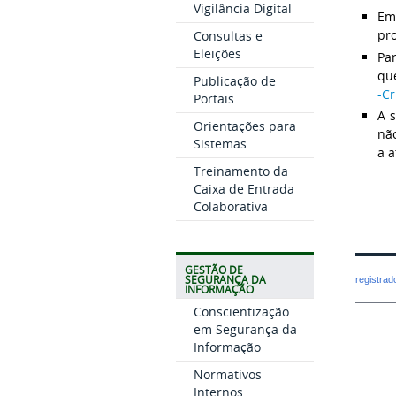
Vigilância Digital
Em
pr
Consultas e
Eleições
Par
que
Publicação de
-Cr
Portais
A 
Orientações para
nã
Sistemas
a a
Treinamento da
Caixa de Entrada
Colaborativa
GESTÃO DE
SEGURANÇA DA
registra
INFORMAÇÃO
Conscientização
em Segurança da
Informação
Normativos
Internos