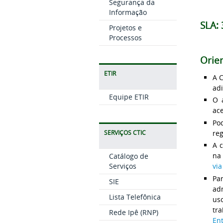
Segurança da
Informação
SLA: 
Projetos e
Processos
Orie
ETIR
A C
adi
Equipe ETIR
O 
ac
Po
re
SERVIÇOS CTIC
A c
na
Catálogo de
vi
Serviços
Pa
SIE
ad
Lista Telefônica
us
tr
Rede Ipê (RNP)
Ent