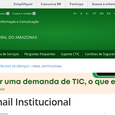
Simplifique!
Comunica BR
Participe
Acesso à infor
 busca
3
Ir para o rodapé
4
A+
A
A-
PT
EN
ES
 Informação e Comunicação
DERAL DO AMAZONAS
o de Serviços
Perguntas frequentes
Suporte CTIC
Cartilhas de Seguran
TÁLOGO DE SERVIÇOS
>
EMAIL INSTITUCIONAL
ail Institucional
 53770