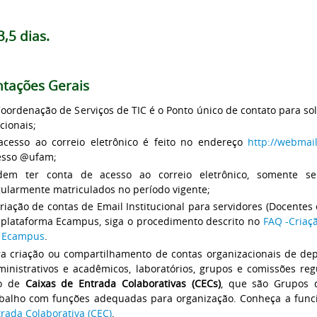
3,5 dias.
ntações Gerais
oordenação de Serviços de TIC é o Ponto único de contato para so
cionais;
acesso ao correio eletrônico é feito no endereço
http://webmai
esso @ufam;
dem ter conta de acesso ao correio eletrônico, somente ser
gularmente matriculados no período vigente;
riação de contas de Email Institucional para servidores (Docentes
 plataforma Ecampus, siga o procedimento descrito no
FAQ -Criaçã
a Ecampus
.
ra criação ou compartilhamento de contas organizacionais de de
ministrativos e acadêmicos, laboratórios, grupos e comissões re
o de
Caixas de Entrada Colaborativas (CECs)
, que são Grupos 
abalho com funções adequadas para organização. Conheça a func
rada Colaborativa (CEC)
.