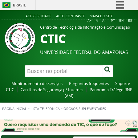
BRASIL
Simplifique!
ACESSIBILIDADE
ALTO CONTRASTE
MAPA DO SITE
A+
A
A-
PT
EN
ES
Comunica BR
Centro de Tecnologia da Informação e Comunicação
CTIC
Participe
Acesso à informação
UNIVERSIDADE FEDERAL DO AMAZONAS
Legislação
Canais
Monitoramento de Serviços
Perguntas frequentes
Suporte
CTIC
Cartilhas de Segurança p/ Internet
Panorama Tráfego RNP
(AM)
PÁGINA INICIAL
>
LISTA TELEFÔNICA
>
ÓRGÃOS SUPLEMENTARES