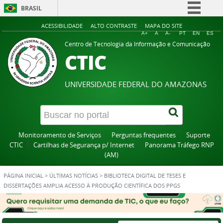
BRASIL
Simplifique!
ACESSIBILIDADE
ALTO CONTRASTE
MAPA DO SITE
A+
A
A-
PT
EN
ES
Comunica BR
Centro de Tecnologia da Informação e Comunicação
CTIC
Participe
Acesso à informação
UNIVERSIDADE FEDERAL DO AMAZONAS
Legislação
Canais
Monitoramento de Serviços
Perguntas frequentes
Suporte
CTIC
Cartilhas de Segurança p/ Internet
Panorama Tráfego RNP
(AM)
PÁGINA INICIAL
>
ÚLTIMAS NOTÍCIAS
>
BIBLIOTECA DIGITAL DE TESES E
DISSERTAÇÕES AMPLIA ACESSO À PRODUÇÃO CIENTÍFICA DOS PPGS